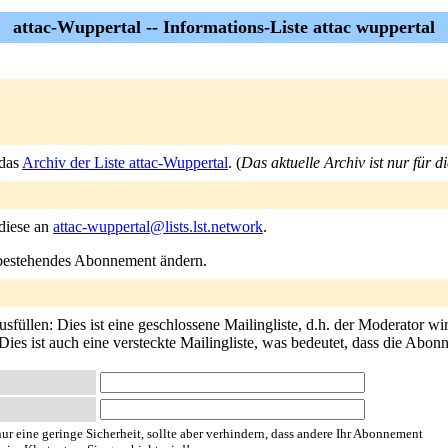
attac-Wuppertal -- Informations-Liste attac wuppertal
 das
Archiv der Liste attac-Wuppertal
. (
Das aktuelle Archiv ist nur für 
 diese an
attac-wuppertal@lists.lst.network
.
n bestehendes Abonnement ändern.
füllen: Dies ist eine geschlossene Mailingliste, d.h. der Moderator wir
ies ist auch eine versteckte Mailingliste, was bedeutet, dass die Abo
ur eine geringe Sicherheit, sollte aber verhindern, dass andere Ihr Abonnement